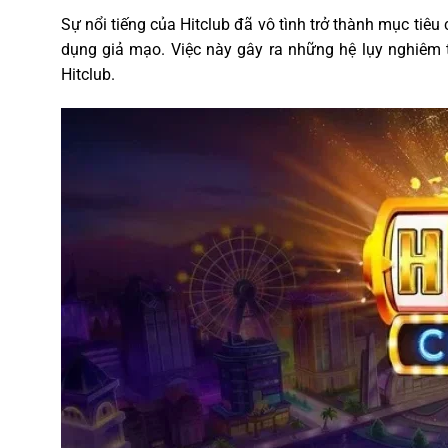
Sự nổi tiếng của Hitclub đã vô tình trở thành mục tiêu
dụng giả mạo. Việc này gây ra những hệ lụy nghiêm t
Hitclub.