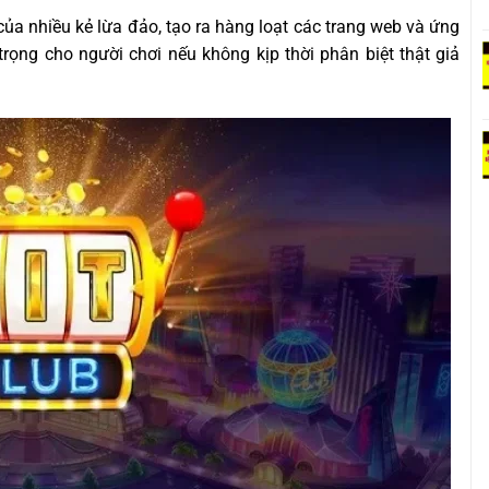
 của nhiều kẻ lừa đảo, tạo ra hàng loạt các trang web và ứng
rọng cho người chơi nếu không kịp thời phân biệt thật giả