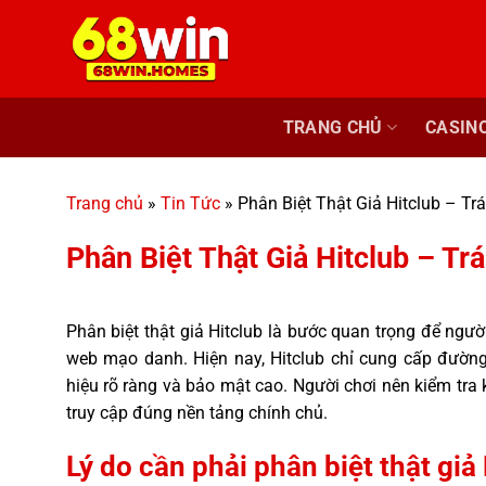
TRANG CHỦ
CASIN
Trang chủ
»
Tin Tức
»
Phân Biệt Thật Giả Hitclub – Tr
Phân Biệt Thật Giả Hitclub – Tr
Phân biệt thật giả Hitclub là bước quan trọng để ngườ
web mạo danh. Hiện nay, Hitclub chỉ cung cấp đường
hiệu rõ ràng và bảo mật cao. Người chơi nên kiểm tra 
truy cập đúng nền tảng chính chủ.
Lý do cần phải phân biệt thật giả