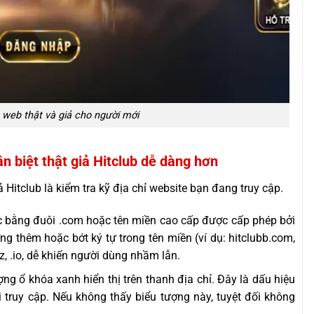
web thật và giả cho người mới
n biệt thật giả Hitclub dễ dàng hơn
Hitclub là kiểm tra kỹ địa chỉ website bạn đang truy cập.
húc bằng đuôi .com hoặc tên miền cao cấp được cấp phép bởi
ng thêm hoặc bớt ký tự trong tên miền (ví dụ: hitclubb.com,
z, .io, dễ khiến người dùng nhầm lẫn.
g ổ khóa xanh hiển thị trên thanh địa chỉ. Đây là dấu hiệu
 truy cập. Nếu không thấy biểu tượng này, tuyệt đối không