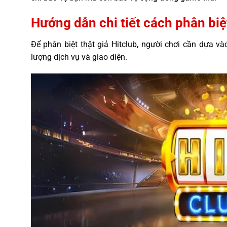
Hướng dẫn chi tiết cách phân biệt
Để phân biệt thật giả Hitclub, người chơi cần dựa vào
lượng dịch vụ và giao diện.